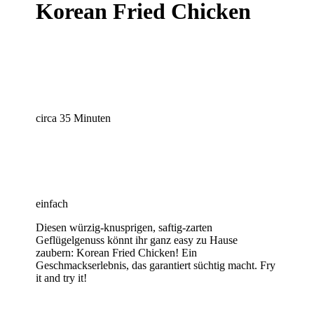
Korean Fried Chicken
circa 35 Minuten
einfach
Diesen würzig-knusprigen, saftig-zarten
Geflügelgenuss könnt ihr ganz easy zu Hause
zaubern: Korean Fried Chicken! Ein
Geschmackserlebnis, das garantiert süchtig macht. Fry
it and try it!