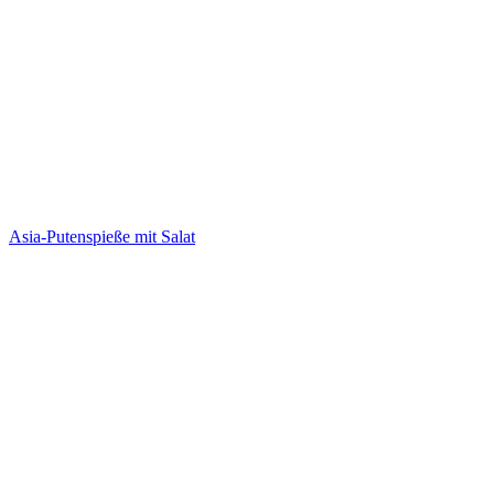
Asia-Putenspieße mit Salat