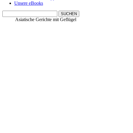
Unsere eBooks
Asiatische Gerichte mit Geflügel