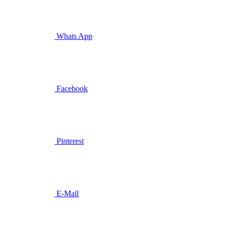
Whats App
Facebook
Pinterest
E-Mail