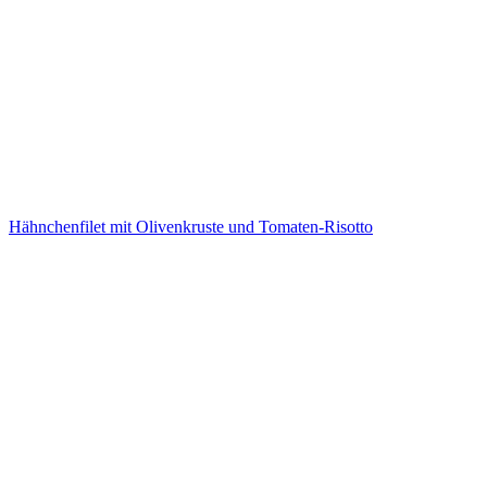
Hähnchenfilet mit Olivenkruste und Tomaten-Risotto