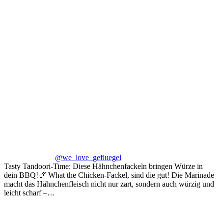
@we_love_gefluegel
Tasty Tandoori-Time: Diese Hähnchenfackeln bringen Würze in
dein BBQ!🍗 What the Chicken-Fackel, sind die gut! Die Marinade
macht das Hähnchenfleisch nicht nur zart, sondern auch würzig und
leicht scharf –…