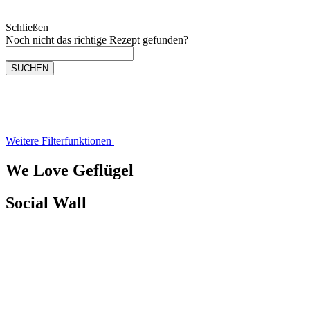
Schließen
Noch nicht das richtige Rezept gefunden?
Weitere Filterfunktionen
We Love Geflügel
Social Wall