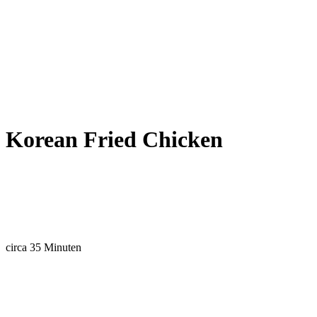
Korean Fried Chicken
circa 35 Minuten