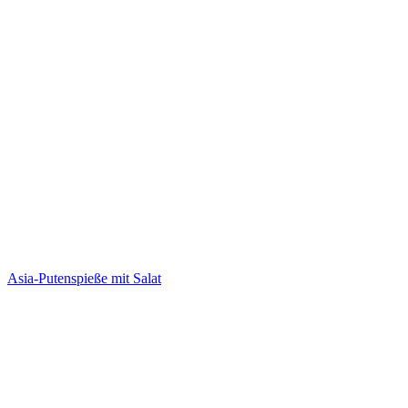
Asia-Putenspieße mit Salat