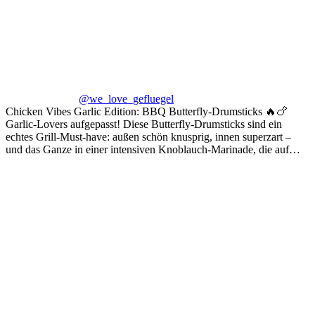
@we_love_gefluegel
Chicken Vibes Garlic Edition: BBQ Butterfly-Drumsticks 🔥🍗
Garlic-Lovers aufgepasst! Diese Butterfly-Drumsticks sind ein
echtes Grill-Must-have: außen schön knusprig, innen superzart –
und das Ganze in einer intensiven Knoblauch-Marinade, die auf…