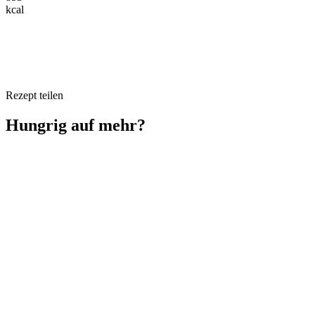
kcal
Rezept teilen
Hungrig auf mehr?