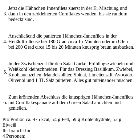
Jetzt die Hähnchen-Innenfilets zuerst in der Ei-Mischung und
3.
dann in den zerkleinerten Cornflakes wenden, bis sie rundum
bedeckt sind.
Anschließend die panierten Hähnchen-Innenfilets in der
4.
Heißluftfritteuse bei 180 Grad circa 15 Minuten oder im Ofen
bei 200 Grad circa 15 bis 20 Minuten knusprig braun ausbacken.
In der Zwischenzeit für den Salat Gurke, Frühlingszwiebeln und
Weißkohl kleinschneiden. Für das Dressing Basilikum, Zwiebel,
5.
Knoblauchzehen, Mandelsplitter, Spinat, Limettensaft, Avocado,
Olivenöl und 1 TL Salz pürieren. Alles gut miteinander mischen.
Zum krönenden Abschluss die knusprigen Hähnchen-Innenfilets
6.
mit Cornflakespanade auf dem Green Salad anrichten und
genießen.
Pro Portion ca. 975 kcal, 54 g Fett, 59 g Kohlenhydrate, 52 g
Eiweiß
Ihr braucht für
4 Personen: