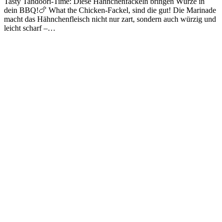
Tasty Tandoori-Time: Diese Hähnchenfackeln bringen Würze in
dein BBQ!🍗 What the Chicken-Fackel, sind die gut! Die Marinade
macht das Hähnchenfleisch nicht nur zart, sondern auch würzig und
leicht scharf –…