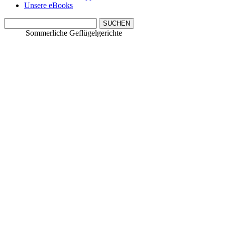
Unsere eBooks
Sommerliche Geflügelgerichte