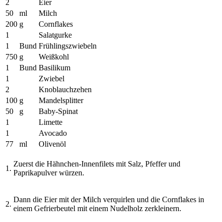
2
Eier
50
ml
Milch
200
g
Cornflakes
1
Salatgurke
1
Bund
Frühlingszwiebeln
750
g
Weißkohl
1
Bund
Basilikum
1
Zwiebel
2
Knoblauchzehen
100
g
Mandelsplitter
50
g
Baby-Spinat
1
Limette
1
Avocado
77
ml
Olivenöl
Zuerst die Hähnchen-Innenfilets mit Salz, Pfeffer und
1.
Paprikapulver würzen.
Dann die Eier mit der Milch verquirlen und die Cornflakes in
2.
einem Gefrierbeutel mit einem Nudelholz zerkleinern.