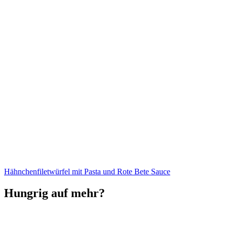
Hähnchenfiletwürfel mit Pasta und Rote Bete Sauce
Hungrig auf mehr?