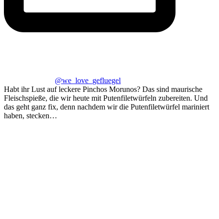
@we_love_gefluegel
Habt ihr Lust auf leckere Pinchos Morunos? Das sind maurische
Fleischspieße, die wir heute mit Putenfiletwürfeln zubereiten. Und
das geht ganz fix, denn nachdem wir die Putenfiletwürfel mariniert
haben, stecken…