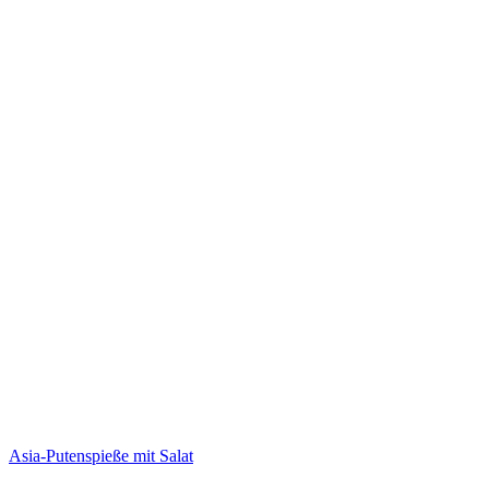
Asia-Putenspieße mit Salat