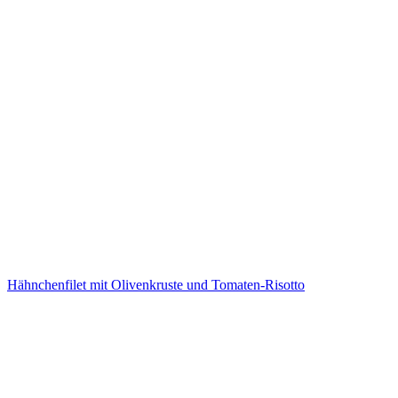
Hähnchenfilet mit Olivenkruste und Tomaten-Risotto