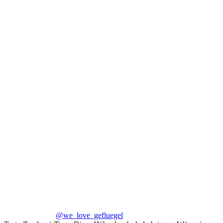
@we_love_gefluegel