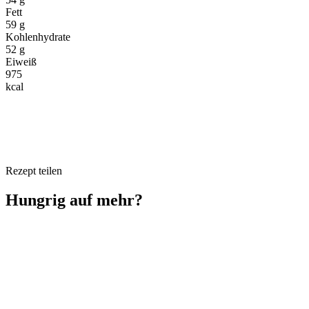
Fett
59 g
Kohlenhydrate
52 g
Eiweiß
975
kcal
Rezept teilen
Hungrig auf mehr?