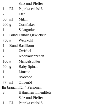
Salz und Pfeffer
1
EL
Paprika edelsüß
2
Eier
50
ml
Milch
200
g
Cornflakes
1
Salatgurke
1
Bund
Frühlingszwiebeln
750
g
Weißkohl
1
Bund
Basilikum
1
Zwiebel
2
Knoblauchzehen
100
g
Mandelsplitter
50
g
Baby-Spinat
1
Limette
1
Avocado
77
ml
Olivenöl
Ihr braucht für 4 Personen:
8
Hähnchen-Innenfilets
Salz und Pfeffer
1
EL
Paprika edelsüß