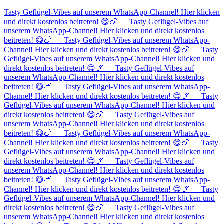
Tasty Geflügel-Vibes auf unserem WhatsApp-Channel! Hier klicken
und direkt kostenlos beitreten! 😋🍗 Tasty Geflügel-Vibes auf
unserem WhatsApp-Channel! Hier klicken und direkt kostenlos
beitreten! 😋🍗 Tasty Geflügel-Vibes auf unserem WhatsApp-
Channel! Hier klicken und direkt kostenlos beitreten! 😋🍗 Tasty
Geflügel-Vibes auf unserem WhatsApp-Channel! Hier klicken und
direkt kostenlos beitreten! 😋🍗 Tasty Geflügel-Vibes auf
unserem WhatsApp-Channel! Hier klicken und direkt kostenlos
beitreten! 😋🍗 Tasty Geflügel-Vibes auf unserem WhatsApp-
Channel! Hier klicken und direkt kostenlos beitreten! 😋🍗 Tasty
Geflügel-Vibes auf unserem WhatsApp-Channel! Hier klicken und
direkt kostenlos beitreten! 😋🍗 Tasty Geflügel-Vibes auf
unserem WhatsApp-Channel! Hier klicken und direkt kostenlos
beitreten! 😋🍗 Tasty Geflügel-Vibes auf unserem WhatsApp-
Channel! Hier klicken und direkt kostenlos beitreten! 😋🍗 Tasty
Geflügel-Vibes auf unserem WhatsApp-Channel! Hier klicken und
direkt kostenlos beitreten! 😋🍗 Tasty Geflügel-Vibes auf
unserem WhatsApp-Channel! Hier klicken und direkt kostenlos
beitreten! 😋🍗 Tasty Geflügel-Vibes auf unserem WhatsApp-
Channel! Hier klicken und direkt kostenlos beitreten! 😋🍗 Tasty
Geflügel-Vibes auf unserem WhatsApp-Channel! Hier klicken und
direkt kostenlos beitreten! 😋🍗 Tasty Geflügel-Vibes auf
unserem WhatsApp-Channel! Hier klicken und direkt kostenlos