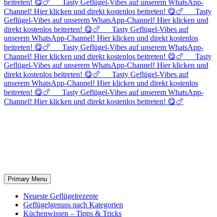
beitreten! 😋🍗 Tasty Geflügel-Vibes auf unserem WhatsApp-
Channel! Hier klicken und direkt kostenlos beitreten! 😋🍗 Tasty
Geflügel-Vibes auf unserem WhatsApp-Channel! Hier klicken und
direkt kostenlos beitreten! 😋🍗 Tasty Geflügel-Vibes auf
unserem WhatsApp-Channel! Hier klicken und direkt kostenlos
beitreten! 😋🍗 Tasty Geflügel-Vibes auf unserem WhatsApp-
Channel! Hier klicken und direkt kostenlos beitreten! 😋🍗 Tasty
Geflügel-Vibes auf unserem WhatsApp-Channel! Hier klicken und
direkt kostenlos beitreten! 😋🍗 Tasty Geflügel-Vibes auf
unserem WhatsApp-Channel! Hier klicken und direkt kostenlos
beitreten! 😋🍗 Tasty Geflügel-Vibes auf unserem WhatsApp-
Channel! Hier klicken und direkt kostenlos beitreten! 😋🍗
Primary Menu
Neueste Geflügelrezepte
Geflügelgenuss nach Kategorien
Küchenwissen – Tipps & Tricks