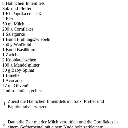
8 Hähnchen-Innenfilets
Salz und Pfeffer
1 EL Paprika edelsüß
2 Eier
50 ml Milch
200 g Cornflakes
1 Salatgurke
1 Bund Frühlingszwiebeln
750 g Weißkohl
1 Bund Basilikum
1 Zwiebel
2 Knoblauchzehen
100 g Mandelsplitter
50 g Baby-Spinat
1 Limette
1 Avocado
77 ml Olivenöl
Und so einfach geht's:
Zuerst die Hähnchen-Innenfilets mit Salz, Pfeffer und
1.
Paprikapulver würzen.
Dann die Eier mit der Milch verquirlen und die Cornflakes in
2.
einem Gefrierbeutel mit einem Nudelholz zerkleinern.